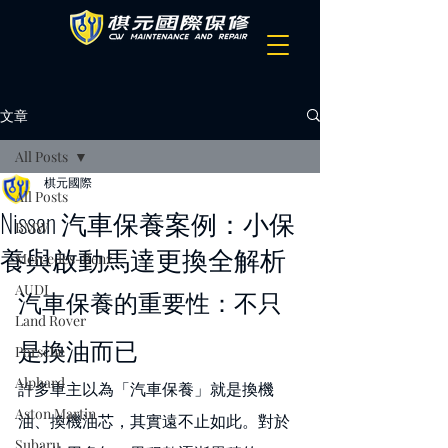
文章
All Posts
棋元國際
All Posts
Nissan 汽車保養案例：小保
BMW
養與啟動馬達更換全解析
Mercedes-Benz
AUDI
汽車保養的重要性：不只
Land Rover
是換油而已
Porsche
Alphard
許多車主以為「汽車保養」就是換機
Aston Martin
油、換機油芯，其實遠不止如此。對於
Subaru