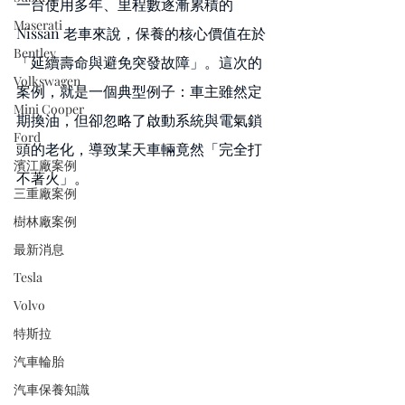
一台使用多年、里程數逐漸累積的 
Maserati
Nissan 老車來說，保養的核心價值在於
Bentley
「延續壽命與避免突發故障」。這次的
Volkswagen
案例，就是一個典型例子：車主雖然定
Mini Cooper
期換油，但卻忽略了啟動系統與電氣鎖
Ford
頭的老化，導致某天車輛竟然「完全打
濱江廠案例
不著火」。
三重廠案例
樹林廠案例
最新消息
Tesla
Volvo
特斯拉
汽車輪胎
汽車保養知識