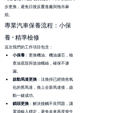
步更換，避免日後反覆進廠與拖吊麻
煩。
專業汽車保養流程：小保
養 × 精準檢修
這次我們的工作項目包含：
小保養
：更換機油、機油濾芯，檢
查油底殼與放油螺絲，確保不滲
漏。
啟動馬達更換
：汰換掉已經燒焦氧
化的舊馬達，換上全新馬達後，啟
動一鍵成功。
鎖頭更換
：解決接觸不良問題，讓
電源輸入穩定，避免未來再度發生