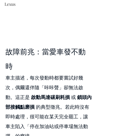
Lexus
故障前兆：當愛車發不動
時
車主描述，每次發動時都要嘗試好幾
次，偶爾還伴隨「咔咔聲」卻無法啟
動。這正是 
啟動馬達碳刷耗損
 或 
鎖頭內
部接觸點磨損
 的典型徵兆。若此時沒有
即時處理，很可能在某天完全罷工，讓
車主陷入「停在加油站或停車場無法動
彈」的窘境。