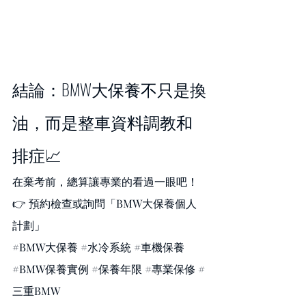
結論：BMW大保養不只是換
油，而是整車資料調教和
排症📈
在棄考前，總算讓專業的看過一眼吧！
👉 預約檢查或詢問「BMW大保養個人
計劃」 
#BMW大保養
#水冷系統
#車機保養
#BMW保養實例
#保養年限
#專業保修
#
三重BMW