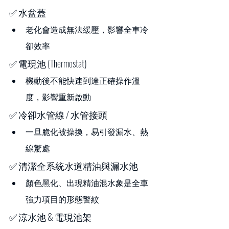
✅ 水盆蓋
老化會造成無法緩壓，影響全車冷
卻效率
✅ 電現池 (Thermostat)
機動後不能快速到達正確操作溫
度，影響重新啟動
✅ 冷卻水管線 / 水管接頭
一旦脆化被操換，易引發漏水、熱
線驚處
✅ 清潔全系統水道精油與漏水池
顏色黑化、出現精油混水象是全車
強力項目的形態警紋
✅ 涼水池 & 電現池架