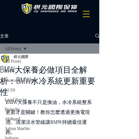
文章
All Posts
棋元國際
All Posts
BMW大保養必做項目全解
BMW
析：BMW水冷系統更新重要
Mercedes-Benz
性
AUDI
Land Rover
BMW大保養不只是換油，水冷系統整系
Porsche
更新才是關鍵！教你怎麼透過更換電現
Alphard
池、清潔涼水管線讓BMW持續最佳運
Aston Martin
跑。
Subaru