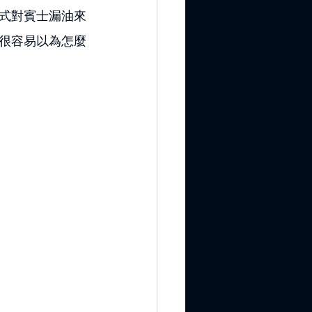
式對賓士漏油來
很容易以為怎麼