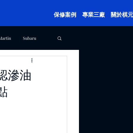
保修案例
專業三廠
關於棋
Martin
Subaru
樹林廠案例
認滲油
點