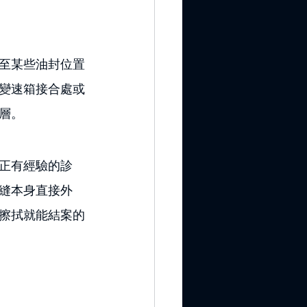
至某些油封位置
變速箱接合處或
層。
正有經驗的診
縫本身直接外
擦拭就能結案的