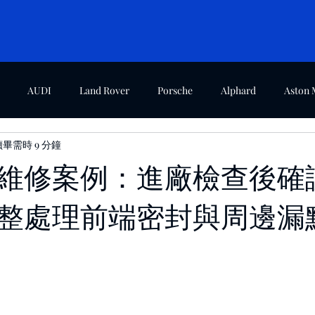
AUDI
Land Rover
Porsche
Alphard
Aston 
讀畢需時 9 分鐘
agen
Mini Cooper
Ford
濱江廠案例
三重廠案例
維修案例：進廠檢查後確
整處理前端密封與周邊漏
特斯拉
汽車輪胎
汽車保養知識
Lexus