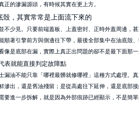
真正的滲漏源頭，有時候其實在更上方。
底殼，其實常常是上面流下來的
並不少見。只要前端蓋板、上蓋密封、正時外蓋周邊，甚
能順著引擎前方與側邊往下帶，最後全部集中在油底殼、
看像是底部在漏，實際上真正出問題的卻不是最下面那一
代表就能直接判定故障點
士漏油不能只靠「哪裡最髒就修哪裡」這種方式處理。真
鮮滲出，還是舊油殘留；是從高處往下延伸，還是底部接
需要進一步拆解，就是因為外部痕跡已經顯示，不是簡單