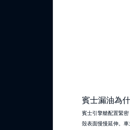
賓士漏油為
賓士引擎艙配置緊密
殼表面慢慢延伸。車