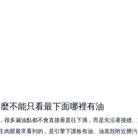
什麼不能只看最下面哪裡有油
，很多漏油點都不會直接垂直往下滴，而是先沿著接縫、
主肉眼最常看到的，是引擎下護板有油、油底殼附近髒污