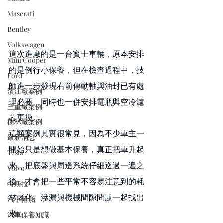
Maserati
Bentley
Volkswagen
這次進廠的是一台賓士車輛，原本安排
Mini Cooper
的是例行小保養，但在檢查過程中，技
Ford
師進一步發現右前傳動軸與油封已有處
濱江廠案例
理必要，同時也一併安排電瓶與空冷濾
三重廠案例
芯更換。
樹林廠案例
這類案例其實很常見，因為不少車主一
最新消息
開始只是想做基本保養，真正把車升起
Tesla
來、把底盤與周邊系統仔細巡過一遍之
Volvo
後，才會把一些平常不容易注意到的耗
特斯拉
材老化、滲漏與機械間隙問題一起找出
汽車輪胎
來。
汽車保養知識