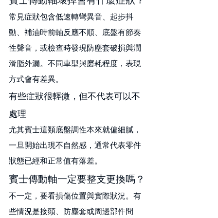
常見症狀包含低速轉彎異音、起步抖
動、補油時前軸反應不順、底盤有節奏
性聲音，或檢查時發現防塵套破損與潤
滑脂外漏。不同車型與磨耗程度，表現
方式會有差異。
有些症狀很輕微，但不代表可以不
處理
尤其賓士這類底盤調性本來就偏細膩，
一旦開始出現不自然感，通常代表零件
狀態已經和正常值有落差。
賓士傳動軸一定要整支更換嗎？
不一定，要看損傷位置與實際狀況。有
些情況是接頭、防塵套或周邊部件問