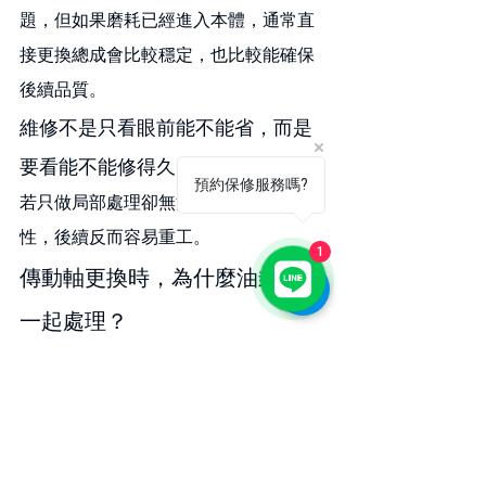
題，但如果磨耗已經進入本體，通常直
接更換總成會比較穩定，也比較能確保
後續品質。
維修不是只看眼前能不能省，而是
要看能不能修得久
預約保修服務嗎?
若只做局部處理卻無法真正恢復穩定
性，後續反而容易重工。
1
傳動軸更換時，為什麼油封常常
一起處理？
因為油封就在傳動軸與變速箱端的接合
位置，一旦拆裝傳動軸，就會順勢檢查
該處的密封狀態。如果油封已老化或有
滲漏痕跡，通常會建議一起更換，避免