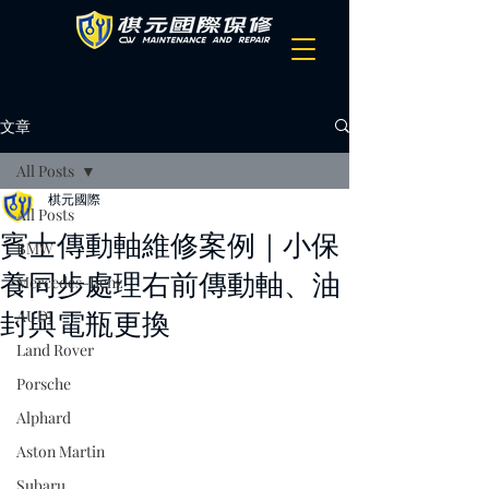
文章
All Posts
棋元國際
All Posts
賓士傳動軸維修案例｜小保
BMW
養同步處理右前傳動軸、油
Mercedes-Benz
封與電瓶更換
AUDI
Land Rover
Porsche
Alphard
Aston Martin
Subaru