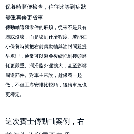
保養時順便檢查，往往比等到症狀
變重再修更省事
傳動軸這類零件的麻煩，從來不是只有
壞或沒壞，而是壞到什麼程度。若能在
小保養時就把右前傳動軸與油封問題提
早處理，通常可以避免後續拖到接頭磨
耗更嚴重、潤滑脂外漏擴大，甚至影響
周邊部件。對車主來說，趁保養一起
做，不但工序安排比較順，後續車況也
更穩定。
這次賓士傳動軸案例，右