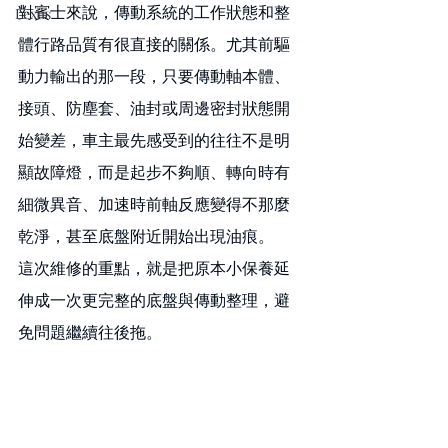
對賓士來說，傳動系統的工作狀態和整
Lexus
體行路品質有很直接的關係。尤其前驅
動力輸出的那一段，只要傳動軸本體、
接頭、防塵套、油封或周邊密封狀態開
始變差，車主最先感受到的往往不是明
顯故障燈，而是起步不夠順、轉向時有
細微異音、加速時前軸反應變得不那麼
乾淨，甚至底盤附近開始出現油痕。
這次維修的重點，就是把原本小保養延
伸成一次更完整的底盤與傳動整理，避
免問題繼續往後拖。