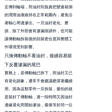
定傳到輪端，而油封則負責把變速箱側
的潤滑油液維持在正常範圍內，避免沿
著軸心周邊滲出。一旦油封老化、磨
損，除了外部會有滲漏痕跡外，也可能
讓傳動軸拆裝後的回裝密合度與整體工
作環境受到影響。
只換傳動軸不看油封，後續容易留
下反覆滲漏的尾巴
實務上，若傳動軸已拆下，而油封又已
有老化跡象，通常不會建議硬撐著繼續
用。因為這類零件一旦拆裝，最怕的就
是裝好了傳動軸，過一段時間又因油封
邊緣退化而開始滲油，最後等於同一位