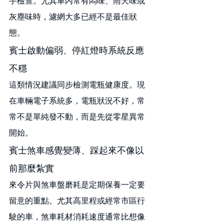
手檢查。尤其車內常有悶味、雨天味或
灰塵味時，濾網大多已經不是最佳狀
態。
賓士啟動偏弱、停紅燈時系統反應
不穩
這類情況建議同步檢測電瓶健康度。現
在車輛電子系統多，電瓶狀況不好，常
常不是單純發不動，而是先從零星異常
開始。
賓士煞車感覺變薄、踩起來不像以
前那麼紮實
來令片與煞車盤磨耗是定期保養一定要
留意的重點。尤其高里程或經常市區行
駛的車，煞車耗材消耗速度通常比想像