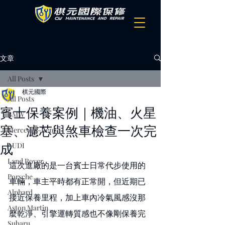
文章
All Posts
棋元國際
All Posts
賓士保養案例｜機油、火星
BMW
塞、濾芯與煞車檢查一次完
Mercedes-Benz
成
AUDI
Land Rover
這次進廠的是一台賓士日常代步使用的
Porsche
車輛，車主平時都有正常開，但近期已
Alphard
接近保養里程，加上車內冷氣風感沒那
Aston Martin
麼乾淨、引擎運轉質感也不像剛保養完
Subaru