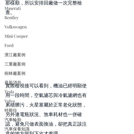
那樣順，所以安排回廠做一次完整檢
Maserati
查。
Bentley
Volkswagen
Mini Cooper
Ford
濱江廠案例
三重廠案例
樹林廠案例
最新消息
實際檢視後可以看到，機油已經明顯使
Tesla
用一段時間，空氣濾芯與冷氣濾網也有
Volvo
累積髒污，火星塞屬於正常老化狀態，
特斯拉
另外連電瓶狀況、煞車耗材也一併確
汽車輪胎
認，避免只做表面換油，卻把真正該注
汽車保養知識
意的地方留到下次才處理。