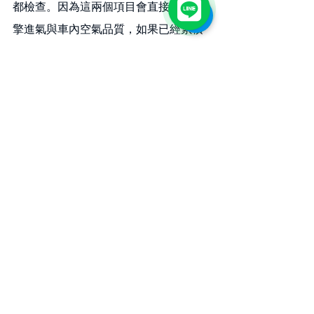
都檢查。因為這兩個項目會直接影響引
擎進氣與車內空氣品質，如果已經累積
明顯髒污，就不建議硬撐。尤其冷氣濾
網，很多車主平常最容易忽略，等到味
道出來才處理通常都太晚。
賓士火星塞多久需要更換？
這要看車型、引擎型式與使用條件，但
原則上火星塞屬於定期耗材。與其等到
發抖、失火或亮燈才換，不如在保養週
期中主動檢查。因為它對引擎運轉細緻
度與燃燒效率影響很直接。
賓士保養時需要做電瓶測試嗎？
建議要。尤其現在車上電子設備多，電
瓶健康度不佳時，常常會引發很多看似