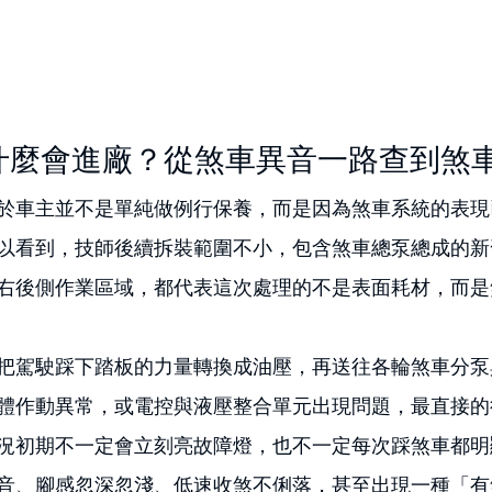
s 為什麼會進廠？從煞車異音一路查到煞
於車主並不是單純做例行保養，而是因為煞車系統的表現
以看到，技師後續拆裝範圍不小，包含煞車總泵總成的新
右後側作業區域，都代表這次處理的不是表面耗材，而是
把駕駛踩下踏板的力量轉換成油壓，再送往各輪煞車分泵
體作動異常，或電控與液壓整合單元出現問題，最直接的
況初期不一定會立刻亮故障燈，也不一定每次踩煞車都明
音、腳感忽深忽淺、低速收煞不俐落，甚至出現一種「有