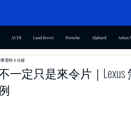
AUDI
Land Rover
Porsche
Alphard
Aston 
畢需時 8 分鐘
agen
Mini Cooper
Ford
濱江廠案例
三重廠案例
一定只是來令片｜Lexus
例
特斯拉
汽車輪胎
汽車保養知識
Lexus