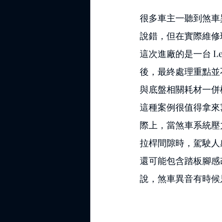
很多車主一聽到煞車
說錯，但在實際維修
這次進廠的是一台 
後，最終處理重點並
與底盤相關耗材一併
這種案例很值得拿來
際上，當煞車系統壓
拉桿間隙時，駕駛人
還可能包含踏板腳感
說，煞車異音有時候