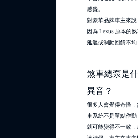
感覺。
對豪華品牌車主來說
因為 Lexus 原
延遲或制動回饋不均
煞車總泵是
異音？
很多人會覺得奇怪，
車系統不是單點作動
就可能變得不一致，
這時候，車主在車內