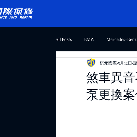
All Posts
BMW
Mercedes-Benz
棋元國際
5月12日
讀
Maserati
Bentley
Volksw
煞車異音不
泵更換案
最新消息
Tesla
Volvo