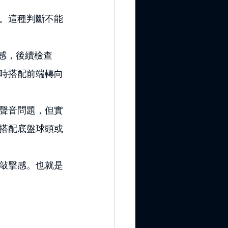
。這種判斷不能
定感，後續檢查
時搭配前端轉向
聲音問題，但實
搭配底盤球頭或
敲擊感。也就是