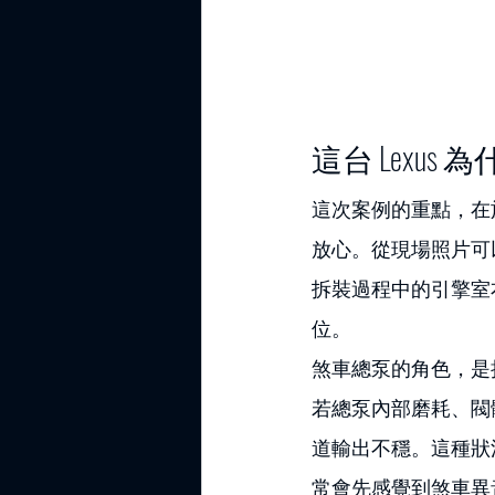
這台 Lexu
這次案例的重點，在
放心。從現場照片可
拆裝過程中的引擎室
位。
煞車總泵的角色，是
若總泵內部磨耗、閥
道輸出不穩。這種狀
常會先感覺到煞車異