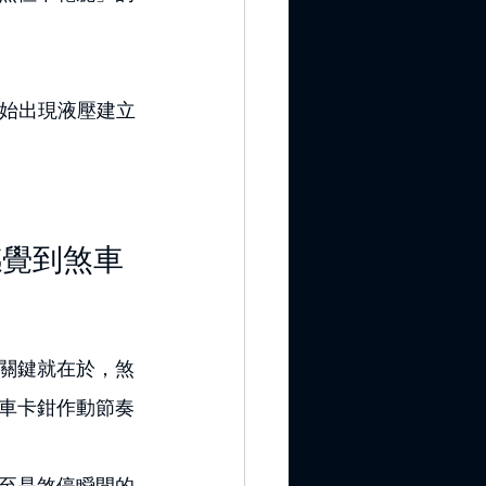
開始出現液壓建立
感覺到煞車
關鍵就在於，煞
車卡鉗作動節奏
至是煞停瞬間的