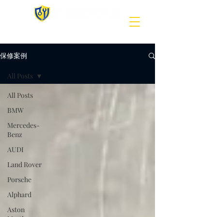
保修案例
All Posts
All Posts
BMW
Mercedes-
Benz
AUDI
Land Rover
Porsche
Alphard
Aston